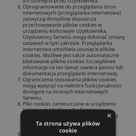
ich usunięcia przez Użytkownika.
Oprogramowanie do przeglądania stron
internetowych (przeglądarka internetowa)
zazwyczaj domyślnie dopuszcza
przechowywanie plików cookies w
urządzeniu końcowym Użytkownika.
Użytkownicy Serwisu mogą dokonać zmiany
ustawień w tym zakresie. Przeglądarka
internetowa umożliwia usunięcie plików
cookies. Możliwe jest także automatyczne
blokowanie plików cookies Szczegółowe
informacje na ten temat zawiera pomoc lub
dokumentacja przeglądarki internetowej.
Ograniczenia stosowania plików cookies
mogą wpłynąć na niektóre funkcjonalności
dostępne na stronach internetowych
Serwisu.
Pliki cookies zamieszczane w urządzeniu
końcowym Użytkownika Serwisu i
×
wykorzystywane mogą być również przez
współpracujących z operatorem Serwisu
Ta strona używa plików
reklamodawców oraz partnerów.
cookie
Zalecamy przeczytanie polityki ochrony