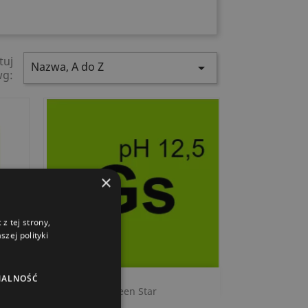
tuj
Nazwa, A do Z

wg:
×
z tej strony,
zej polityki
NALNOŚĆ
Szybki podgląd

Green Star