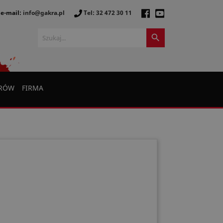
e-mail:
info@gakra.pl
Tel: 32 472 30 11

ERÓW
FIRMA