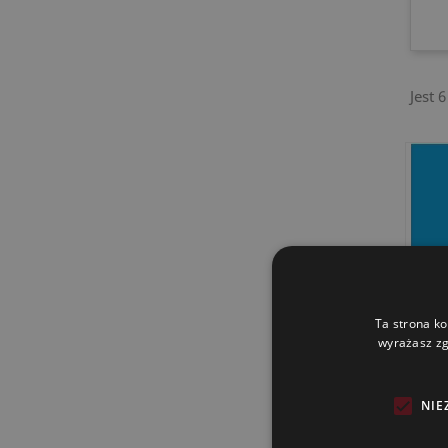
Jest 
Ta strona ko
wyrażasz zg
NIE