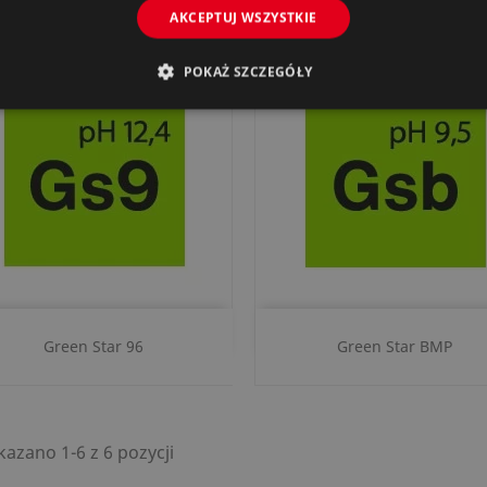
AKCEPTUJ WSZYSTKIE
POKAŻ SZCZEGÓŁY
Szybki podgląd
Szybki podgląd


Green Star 96
Green Star BMP
azano 1-6 z 6 pozycji