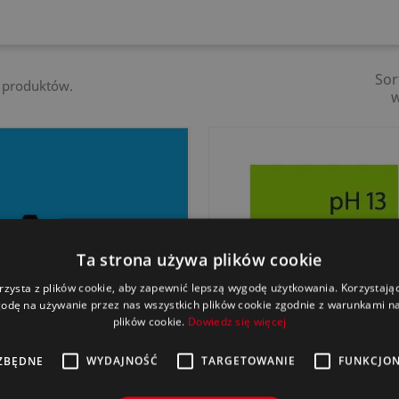
Sor
6 produktów.
Ta strona używa plików cookie
rzysta z plików cookie, aby zapewnić lepszą wygodę użytkowania. Korzystając 
odę na używanie przez nas wszystkich plików cookie zgodnie z warunkami nas
plików cookie.
Dowiedz się więcej
ZBĘDNE
WYDAJNOŚĆ
TARGETOWANIE
FUNKCJO
Szybki podgląd
Szybki podgląd


Allround Surface Cleaner
Copo Star BMP-T