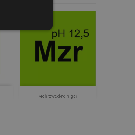
Szybki podgląd

Mehrzweckreiniger