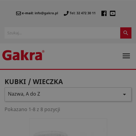
e-mail:
info@gakra.pl
Tel: 32 472 30 11


KUBKI / WIECZKA
Nazwa, A do Z

Pokazano 1-8 z 8 pozycji