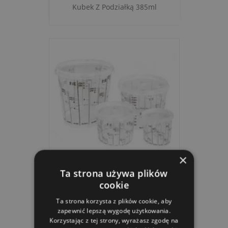
Kubek Z Podziałką 385ml
×
Ta strona używa plików
Kubek Z Podziałką 750ml
cookie
Ta strona korzysta z plików cookie, aby
zapewnić lepszą wygodę użytkowania.
Korzystając z tej strony, wyrażasz zgodę na