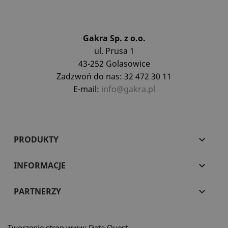
Gakra Sp. z o.o.
ul. Prusa 1
43-252 Golasowice
Zadzwoń do nas: 32 472 30 11
E-mail:
info@gakra.pl
PRODUKTY

INFORMACJE

PARTNERZY

Tworzenie stron www: Data Quest