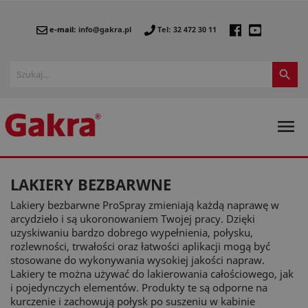
e-mail:
info@gakra.pl
Tel: 32 472 30 11


LAKIERY BEZBARWNE
Lakiery bezbarwne ProSpray zmieniają każdą naprawę w
arcydzieło i są ukoronowaniem Twojej pracy. Dzięki
uzyskiwaniu bardzo dobrego wypełnienia, połysku,
rozlewności, trwałości oraz łatwości aplikacji mogą być
stosowane do wykonywania wysokiej jakości napraw.
Lakiery te można używać do lakierowania całościowego, jak
i pojedynczych elementów. Produkty te są odporne na
kurczenie i zachowują połysk po suszeniu w kabinie