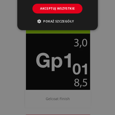
AKCEPTUJ WSZYSTKIE
Gelcoat Fine Cut
POKAŻ SZCZEGÓŁY
Gelcoat Finish