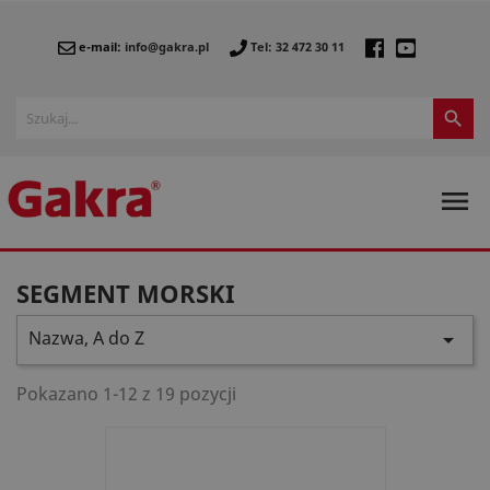
e-mail:
info@gakra.pl
Tel: 32 472 30 11


SEGMENT MORSKI
Nazwa, A do Z

Pokazano 1-12 z 19 pozycji