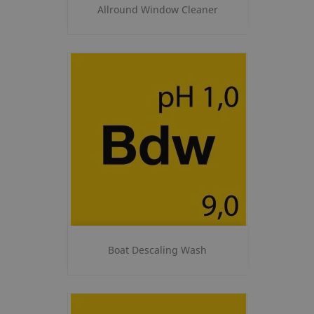
Allround Window Cleaner
Boat Descaling Wash