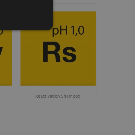
Szybki podgląd

Reactivation Shampoo