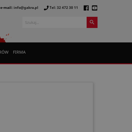
e-mail:
info@gakra.pl
Tel: 32 472 30 11

ERÓW
FIRMA