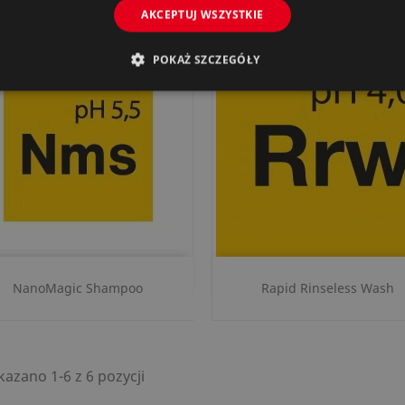
AKCEPTUJ WSZYSTKIE
POKAŻ SZCZEGÓŁY
Szybki podgląd
Szybki podgląd


NanoMagic Shampoo
Rapid Rinseless Wash
azano 1-6 z 6 pozycji