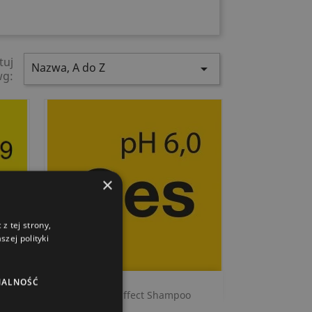
tuj
Nazwa, A do Z

wg:
×
z tej strony,
zej polityki
NALNOŚĆ
Szybki podgląd

Ceramic Effect Shampoo