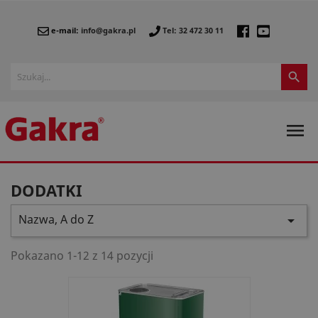
e-mail:
info@gakra.pl
Tel: 32 472 30 11


DODATKI
Nazwa, A do Z

Pokazano 1-12 z 14 pozycji