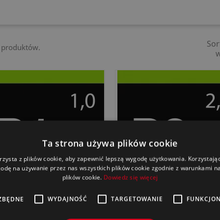
Sor
4 produktów.
Ta strona używa plików cookie
rzysta z plików cookie, aby zapewnić lepszą wygodę użytkowania. Korzystając 
odę na używanie przez nas wszystkich plików cookie zgodnie z warunkami nas
plików cookie.
Dowiedz się więcej
ZBĘDNE
WYDAJNOŚĆ
TARGETOWANIE
FUNKCJO
Szybki podgląd
Szybki podgląd


Lack-Polish Grün P1.03
Lack-Polish Violett P2.03