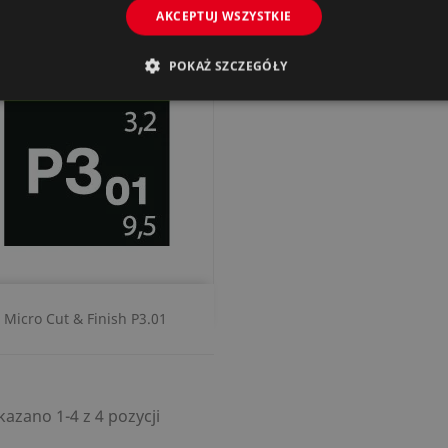
AKCEPTUJ WSZYSTKIE
POKAŻ SZCZEGÓŁY
Szybki podgląd

Micro Cut & Finish P3.01
azano 1-4 z 4 pozycji