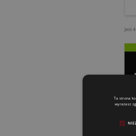
Jest 
Ta strona ko
wyrażasz zg
NIE