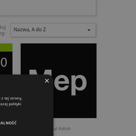
tuj
Nazwa, A do Z

wg:
×
z tej strony,
zej polityki
NALNOŚĆ
Szybki podgląd

Metal Polish