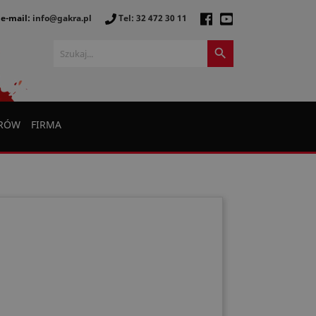
e-mail:
info@gakra.pl
Tel: 32 472 30 11

ERÓW
FIRMA