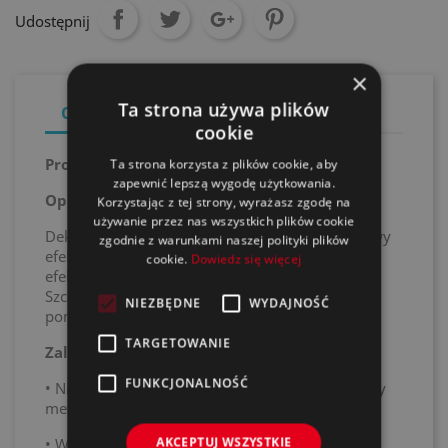
Udostępnij
×
Ta strona używa plików
Opis
Szczegóły produktu
cookie
Produkt
Ta strona korzysta z plików cookie, aby
zapewnić lepszą wygodę użytkowania.
Opis / Obszar zastosowania
Korzystając z tej strony, wyrażasz zgodę na
używanie przez nas wszystkich plików cookie
Dekoracyjna farba w sprayu zapewniająca stylowy
zgodnie z warunkami naszej polityki plików
efekt połysku. Nadaje gładkim powierzchniom
cookie.
Dowiedz się więcej
efektowny, błyszczący metaliczny efekt chromu.
Szczególnie nadaje się do stosowania wewnątrz
NIEZBĘDNE
WYDAJNOŚĆ
pomieszczeń. Nie jest odporna na ścieranie.
TARGETOWANIE
Zalety produktu
FUNKCJONALNOŚĆ
• Niezwykle realistyczny efekt chromu, błyszczący
metaliczny
AKCEPTUJ WSZYSTKIE
• Wysoka siła krycia i szybkie schnięcie