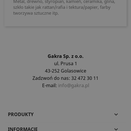
Metal, drewno, styropian, kamień, ceramika, glina,
szkło takie jak rattan/rafia i tektura/papier, farby
tworzywa sztuczne itp.
Gakra Sp. z o.o.
ul. Prusa 1
43-252 Golasowice
Zadzwoń do nas: 32 472 30 11
E-mail:
info@gakra.pl
PRODUKTY

INFORMACJE
