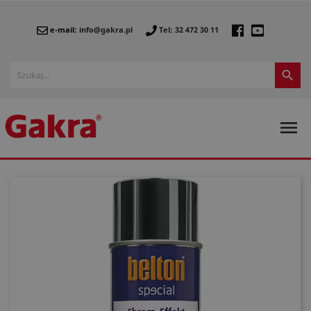
e-mail:
info@gakra.pl
Tel: 32 472 30 11

