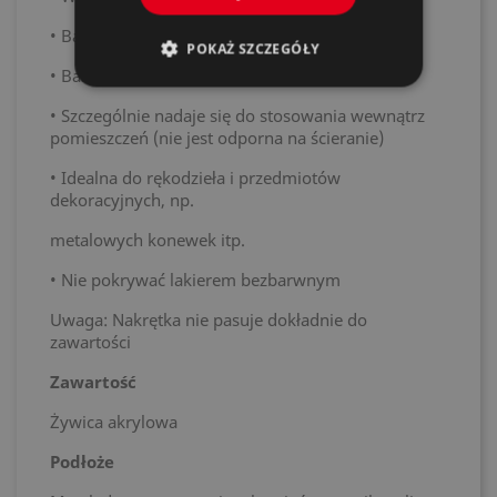
• Bardzo dobre wyrównanie i łatwa obróbka
POKAŻ SZCZEGÓŁY
• Bardzo wydajna
• Szczególnie nadaje się do stosowania wewnątrz
pomieszczeń (nie jest odporna na ścieranie)
• Idealna do rękodzieła i przedmiotów
dekoracyjnych, np.
metalowych konewek itp.
• Nie pokrywać lakierem bezbarwnym
Uwaga: Nakrętka nie pasuje dokładnie do
zawartości
Zawartość
Żywica akrylowa
Podłoże