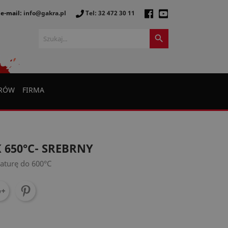
e-mail:
info@gakra.pl
Tel: 32 472 30 11

ERÓW
FIRMA
 650°C- SREBRNY
aturę do 600°C