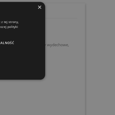
×
z tej strony,
zej polityki
NALNOŚĆ
rstwa domowego (np. rury wydechowe,