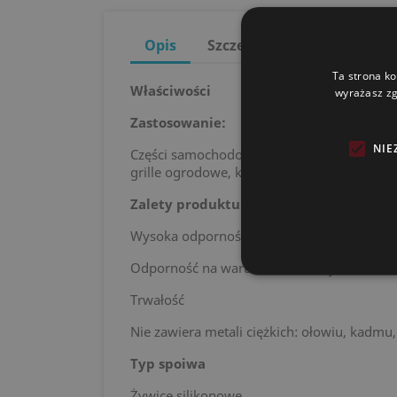
Opis
Szczegóły produktu
Ta strona ko
Właściwości
wyrażasz zg
Zastosowanie:
NIE
Części samochodowe narażone na wysokie 
grille ogrodowe, kotły, piece opalane dre
Zalety produktu:
Wysoka odporność na temperaturę do 650°
Odporność na warunki atmosferyczne
Trwałość
Nie zawiera metali ciężkich: ołowiu, kadmu
Typ spoiwa
Żywice silikonowe