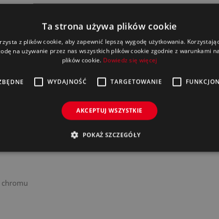
Ta strona używa plików cookie
rzysta z plików cookie, aby zapewnić lepszą wygodę użytkowania. Korzystając 
odę na używanie przez nas wszystkich plików cookie zgodnie z warunkami nas
plików cookie.
Dowiedz się więcej
ZBĘDNE
WYDAJNOŚĆ
TARGETOWANIE
FUNKCJO
obciążenia temperaturowe oraz elementy wyposażenia gospoda
wnem)
AKCEPTUJ WSZYSTKIE
C
POKAŻ SZCZEGÓŁY
, chromu