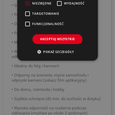
NIEZBĘDNE
WYDAJNOŚĆ
• Gwarantowana jakość Auto-K
TARGETOWANIE
• Prosta aplikacja
• Doskonała przyczepność
FUNKCJONALNOŚĆ
• Powierzchnia antypoślizgowa (przyczepność)
AKCEPTUJ WSZYSTKIE
• Możliwość stosowania wewnątrz i na zewnątrz
• Wysoka odporność na rozdarcie podczas
POKAŻ SZCZEGÓŁY
odklejania
• Idealny do felg i karoserii
• Odporny na ścieranie, mycie samochodu i
odpryski kamieni (zobacz film aplikacyjny)
• Do domu, rzemiosła i hobby
• Szybkie schnięcie (45 min. do suchości w dotyku)
• Wysoka odporność na rozdarcie podczas
odklejania (możliwe po około 2 godzinach)