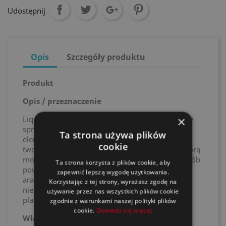
Udostępnij
Opis
Szczegóły produktu
Produkt
Opis / przeznaczenie
×
Liquid Gum to wysokiej jakości, usuwalna folia w
sprayu do powlekania, ochrony, dekoracji i jako
Ta strona używa plików
element wystroju wnętrz i na zewnątrz. Spray
cookie
tworzy powłokę ochronną podobną do farby, którą
można w każdej chwili łatwo usunąć. W ten sposób
Ta strona korzysta z plików cookie, aby
powstają nowe i ekscytujące możliwości
zapewnić lepszą wygodę użytkowania.
aranżacyjne. Nadaje się do wszystkich gładkich,
Korzystając z tej strony, wyrażasz zgodę na
niechłonnych powierzchni metalowych i
używanie przez nas wszystkich plików cookie
plastikowych.
zgodnie z warunkami naszej polityki plików
cookie.
Dowiedz się więcej
Właściwości