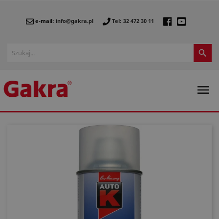
e-mail:
info@gakra.pl
Tel: 32 472 30 11

