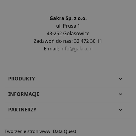
Gakra Sp. z o.o.
ul. Prusa 1
43-252 Golasowice
Zadzwoń do nas: 32 472 30 11
E-mail:
info@gakra.pl
PRODUKTY

INFORMACJE

PARTNERZY

Tworzenie stron www: Data Quest