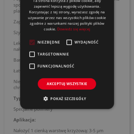
Ta strona korzysta z plików cookie, aby
spojlerach, plastikowych lusterkach bocznych i
zapewnić lepszą wygodę użytkowania.
plastikowych zderzakach.
Korzystając z tej strony, wyrażasz zgodę na
używanie przez nas wszystkich plików cookie
Zapewnia idealną przyczepność.
zgodnie z warunkami naszej polityki plików
cookie.
Dowiedz się więcej
Szybko schnie.
NIEZBĘDNE
WYDAJNOŚĆ
Lekko srebrzysta pigmentacja wskazuje miejsca
nałożenia podkładu.
TARGETOWANIE
Bardzo ekonomiczny.
FUNKCJONALNOŚĆ
Łatwy w obróbce, dobrze się rozprowadza.
Nie zawiera metali ciężkich: ołowiu, kadmu,
AKCEPTUJ WSZYSTKIE
chromu.
Typ żywic:
POKAŻ SZCZEGÓŁY
Specjalne polimery
Aplikacja:
Nałożyć 1 cienką warstwę krzyżową: 3-5 μm