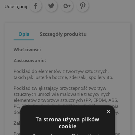
Udostępnij
Opis
Szczegóły produktu
Właściwości
Zastosowanie:
Podkład do elementów z tworzyw sztucznych,
takich jak lusterka boczne, zderzaki, spojlery itp.
Podkład zwiększający przyczepność tworzyw
sztucznych umożliwia malowanie tradycyjnych
elementów z tworzyw sztucznych (PP, EPDM, ABS,
PC, PPO, PA, PVC, PUR, PBT(B) i UP-GF) i zapewnia
×
doskonałą przyczepność podczas nakładania farby.
Ta strona używa plików
Zalety produktu:
cookie
Poprawia przyczepność kolejnej warstwy lakieru na