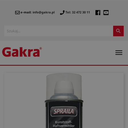
e-mail:
info@gakra.pl
Tel: 32 472 30 11

