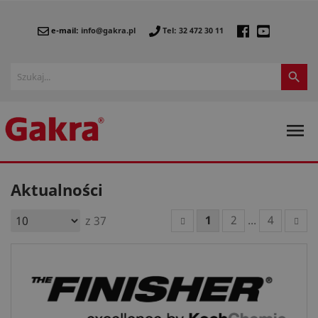
e-mail:
info@gakra.pl
Tel: 32 472 30 11


Aktualności
1
2
...
4
z 37