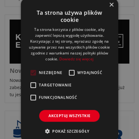
×
Ta strona używa plików
cookie
Ta strona korzysta z plików cookie, aby
zapewnić lepszą wygodę użytkowania.
Korzystając z tej strony, wyrażasz zgodę na
używanie przez nas wszystkich plików cookie
zgodnie z warunkami naszej polityki plików
cookie.
Dowiedz się więcej
Nowa powłoka ceramiczna Cb0.01!
NIEZBĘDNE
WYDAJNOŚĆ
Nowa powłoka ceramiczna Ceramic Body Cb0.01 do
TARGETOWANIE
zabezpieczania lakierowanych powierzchni pojazdu już
tu jest!Zabezpiecz swój samochód nawet do 36...
FUNKCJONALNOŚĆ
AKCEPTUJ WSZYSTKIE
POKAŻ SZCZEGÓŁY