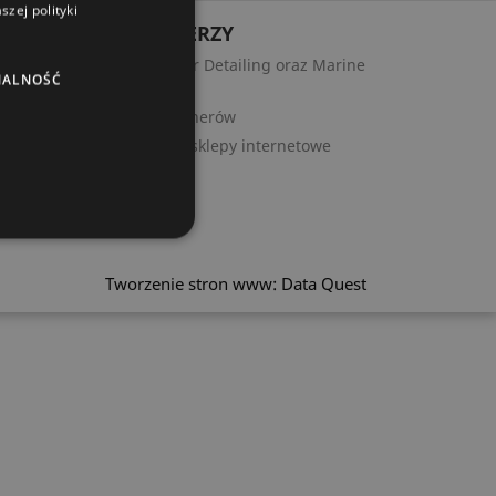
zej polityki
PARTNERZY
Punkty Car Detailing oraz Marine
NALNOŚĆ
Detailing
Lista partnerów
Polecane sklepy internetowe
Tworzenie stron www: Data Quest