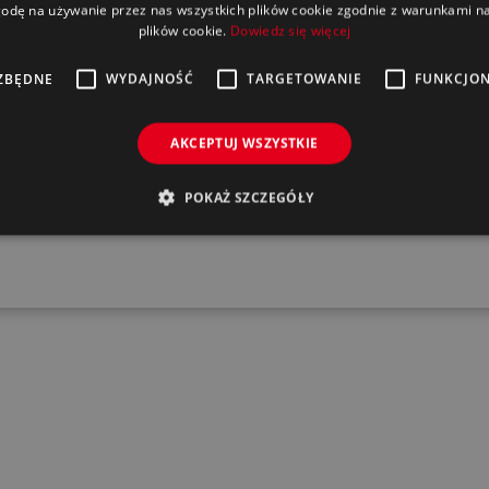
odę na używanie przez nas wszystkich plików cookie zgodnie z warunkami nas
PRODUKTY
INFORMACJE
plików cookie.
Dowiedz się więcej
Lakiery samochodowe
O nas
ZBĘDNE
WYDAJNOŚĆ
TARGETOWANIE
FUNKCJO
Lakiery DeBeer / Valspar
Kontakt
Dodatki lakiernicze
Polityka prywatności
AKCEPTUJ WSZYSTKIE
Aerozole
RODO
Kosmetyka
POKAŻ SZCZEGÓŁY