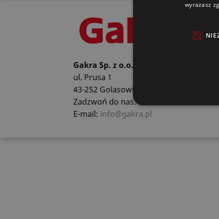
wyrażasz zg
NIE
Gakra Sp. z o.o.
ul. Prusa 1
43-252 Golasowice
Zadzwoń do nas: 32 472 30 11
E-mail:
info@gakra.pl