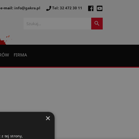
e-mail:
info@gakra.pl
Tel: 32 472 30 11

ERÓW
FIRMA
×
z tej strony,