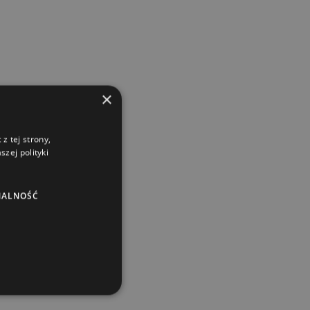
×
z tej strony,
zej polityki
NALNOŚĆ