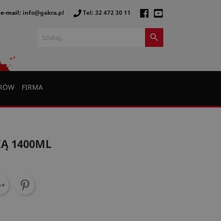
e-mail:
info@gakra.pl
Tel: 32 472 30 11

ERÓW
FIRMA
Ą 1400ML