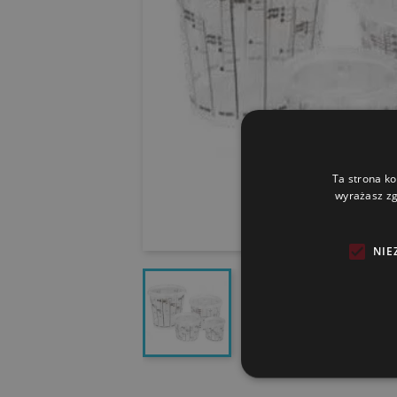
Ta strona ko
wyrażasz zg
NIE