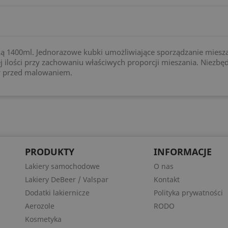
ką 1400ml. Jednorazowe kubki umożliwiające sporządzanie miesz
 ilości przy zachowaniu właściwych proporcji mieszania. Niezbę
ów przed malowaniem.
PRODUKTY
INFORMACJE
Lakiery samochodowe
O nas
Lakiery DeBeer / Valspar
Kontakt
Dodatki lakiernicze
Polityka prywatności
Aerozole
RODO
Kosmetyka