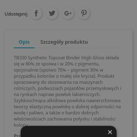
Udostępnij
Opis
Szczegóły produktu
TB330 Synthetic Topcoat Binder High Gloss składa
się w 80% ze spoiwa i w 20% z pigmentu,
opcjonalnie (spoiwo 70% – pigment 30% w
przypadku kolorów o małej sile krycia). Produkt
opracowany do stosowania na maszynach
rolniczych, podwoziach pojazdów przemysłowych i
na rynkach napraw powłok lakierniczych.
Szybkoschnąca alkidowa powłoka nawierzchniowa
tworzy elastyczną powłokę o dobrej odporności na
wodę i paliwo, a także o bardzo dobrych
właściwościach zachowania połysku i stabilności
koloru.
×
Proporcje mieszania:
4:1