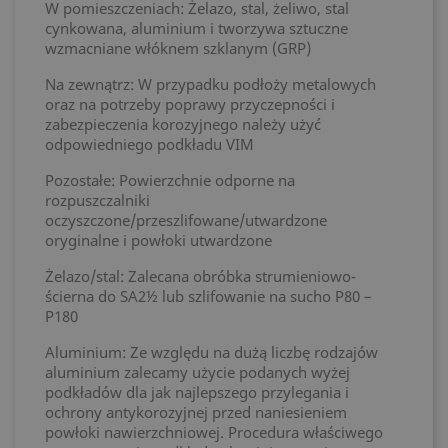
W pomieszczeniach: Żelazo, stal, żeliwo, stal
cynkowana, aluminium i tworzywa sztuczne
wzmacniane włóknem szklanym (GRP)
Na zewnątrz: W przypadku podłoży metalowych
oraz na potrzeby poprawy przyczepności i
zabezpieczenia korozyjnego należy użyć
odpowiedniego podkładu VIM
Pozostałe: Powierzchnie odporne na
rozpuszczalniki
oczyszczone/przeszlifowane/utwardzone
oryginalne i powłoki utwardzone
Żelazo/stal: Zalecana obróbka strumieniowo-
ścierna do SA2½ lub szlifowanie na sucho P80 –
P180
Aluminium: Ze względu na dużą liczbę rodzajów
aluminium zalecamy użycie podanych wyżej
podkładów dla jak najlepszego przylegania i
ochrony antykorozyjnej przed naniesieniem
powłoki nawierzchniowej. Procedura właściwego