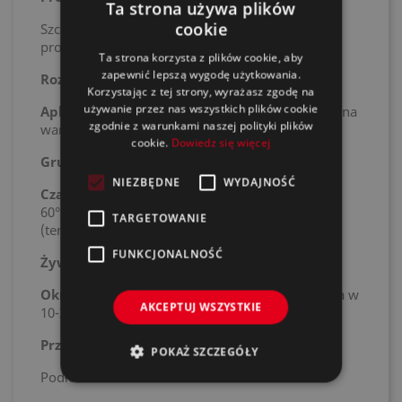
Ta strona używa plików
cookie
Szczegółowe informacje w karcie technicznej
produktu.
Ta strona korzysta z plików cookie, aby
zapewnić lepszą wygodę użytkowania.
Rozcieńczalniki:
RS300 / RS330
Korzystając z tej strony, wyrażasz zgodę na
używanie przez nas wszystkich plików cookie
Aplikacja:
1 zamknięta warstwa, następnie 1 pełna
zgodnie z warunkami naszej polityki plików
warstwa
cookie.
Dowiedz się więcej
Grubość warstwy:
zalecana 60–80µm
NIEZBĘDNE
WYDAJNOŚĆ
Czas schnięcia:
24 godz. w 20°C / 25-40 min w
60°C / 10-15 min 90°C suszenie podczerwienią
TARGETOWANIE
(temperatura panelu nie może przekroczyć 90°C)
FUNKCJONALNOŚĆ
Żywotność mieszanki w 20°C:
ok. 24 godz.
Okres przydatności do użycia:
Minimum 2 lata w
AKCEPTUJ WSZYSTKIE
10-30°C (nieotwarte opakowanie)
Przygotowanie:
POKAŻ SZCZEGÓŁY
Podłoża: