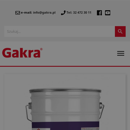
e-mail:
info@gakra.pl
Tel: 32 472 30 11

