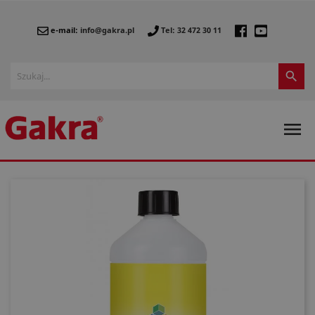
e-mail:
info@gakra.pl
Tel: 32 472 30 11

