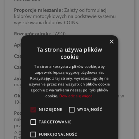
Proporcje mieszania:
Zależy od formulacji
kolorów motocyklowych na podstawie systemu
wyszukiwania kolorów COINS.
Rozcieńczalniki:
TA910
×
Aplikacja:
2-3 warstwy 15-25 μm (0,6-1,0 mil)
Ta strona używa plików
cookie
Czas odparowania:
Do wyschnięcia
Ta strona korzysta z plików cookie, aby
Czas schnięcia:
10-15 min w 20°C
zapewnić lepszą wygodę użytkowania.
Żywotność mieszanki w 20°C:
Mieszane kolory
Korzystając z tej strony, wyrażasz zgodę na
używanie przez nas wszystkich plików cookie
mają ograniczoną żywotność mieszanki.
zgodnie z warunkami naszej polityki plików
Okres przydatności do użycia:
Minimum 4 lata w
cookie.
Dowiedz się więcej
10-30°C (nieotwarte opakowanie)
NIEZBĘDNE
WYDAJNOŚĆ
Podłoża:
IB906 Colour Additive Yellow należy
nakładać tylko na dobrze
TARGETOWANIE
przeszlifowaną/zmatowaną i odtłuszczoną
zagruntowaną stal i zagruntowane aluminium.
FUNKCJONALNOŚĆ
Dobrze przeszlifowane GRP, wypełniacze