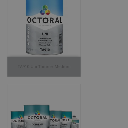
TA910 Uni Thinner Medium