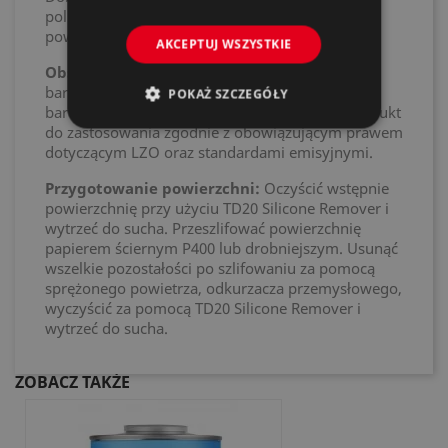
poliestrowe, podkład gruntujący OEM i stare
powłoki lakierów w dobrym stanie.
AKCEPTUJ WSZYSTKIE
Obszar zastosowania:
Dodatek do domieszek
barwnych dla serii Octobase w celu otrzymania
POKAŻ SZCZEGÓŁY
barw specjalnych kolorów motocyklowych. Produkt
do zastosowania zgodnie z obowiązującym prawem
dotyczącym LZO oraz standardami emisyjnymi.
Przygotowanie powierzchni:
Oczyścić wstępnie
powierzchnię przy użyciu TD20 Silicone Remover i
wytrzeć do sucha. Przeszlifować powierzchnię
papierem ściernym P400 lub drobniejszym. Usunąć
wszelkie pozostałości po szlifowaniu za pomocą
sprężonego powietrza, odkurzacza przemysłowego,
wyczyścić za pomocą TD20 Silicone Remover i
wytrzeć do sucha.
ZOBACZ TAKŻE