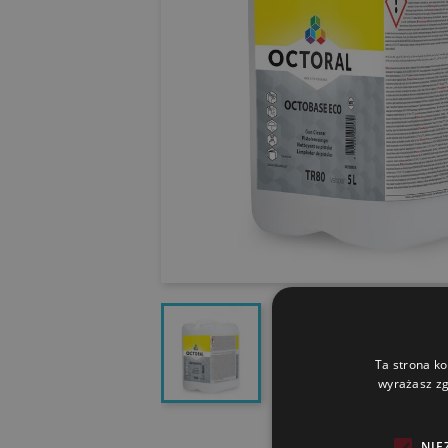
Ta strona ko
wyrażasz zg
NIE