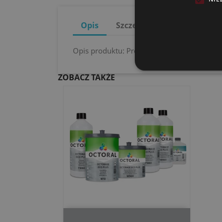
Opis
Szczegóły produktu
Opis produktu: Produkt dla efektywnego cz
ZOBACZ TAKŻE
Szybki podgląd
