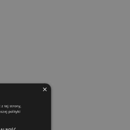
×
z tej strony,
zej polityki
NALNOŚĆ