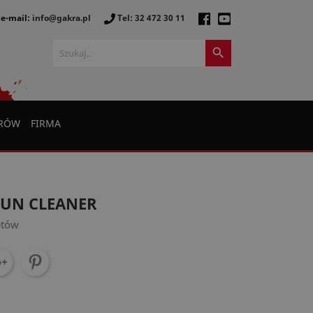
e-mail:
info@gakra.pl
Tel: 32 472 30 11

ERÓW
FIRMA
GUN CLEANER
etów