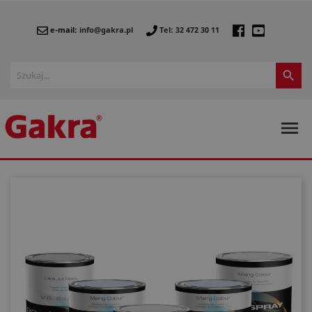
e-mail:
info@gakra.pl
Tel: 32 472 30 11

