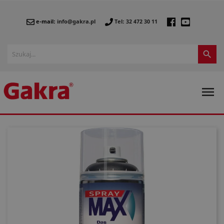
e-mail:
info@gakra.pl
Tel: 32 472 30 11

