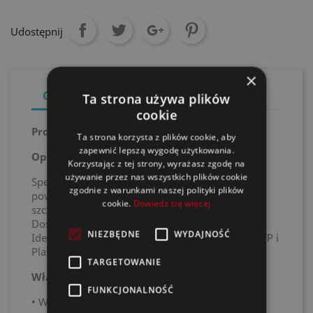
Udostępnij
×
Opis
Szczegóły produktu
Ta strona używa plików
cookie
Produkt
Ta strona korzysta z plików cookie, aby
zapewnić lepszą wygodę użytkowania.
Opis / przeznaczenie
Korzystając z tej strony, wyrażasz zgodę na
używanie przez nas wszystkich plików cookie
Specjalny produkt do imitacji teksturowanych
zgodnie z warunkami naszej polityki plików
powierzchni plastikowych w motoryzacji, w
cookie.
Dowiedz się więcej
szczególności do plastikowych zderzaków.
Dostępne są różne wykończenia strukturalne.
NIEZBĘDNE
WYDAJNOŚĆ
Idealne uzupełnienie już dostępnych sprayów DTP i
Plastic.
TARGETOWANIE
Właściwości
FUNKCJONALNOŚĆ
• Wybór wykończeń strukturalnych