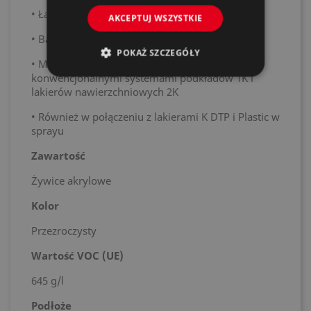
• Łatwy w użyciu
AKCEPTUJ WSZYSTKIE
• Bardzo szybko schnie
POKAŻ SZCZEGÓŁY
• Możliwość pokrycia wszystkimi
konwencjonalnymi systemami podkładów 1K i
lakierów nawierzchniowych 2K
• Również w połączeniu z lakierami K DTP i Plastic w
sprayu
Zawartość
Żywice akrylowe
Kolor
Przezroczysty
Wartość VOC (UE)
645 g/l
Podłoże