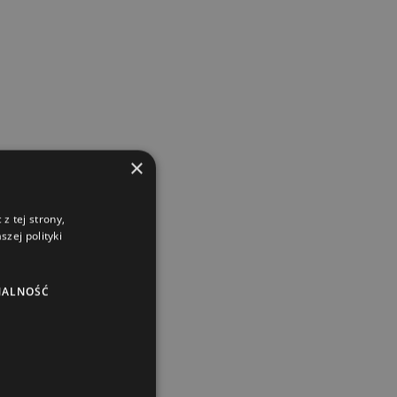
×
z tej strony,
zej polityki
NALNOŚĆ