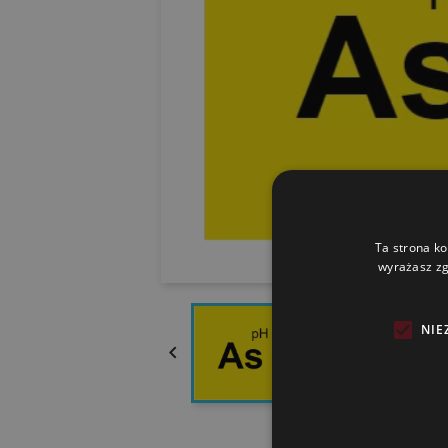
Ta strona ko
wyrażasz zg
NIE
