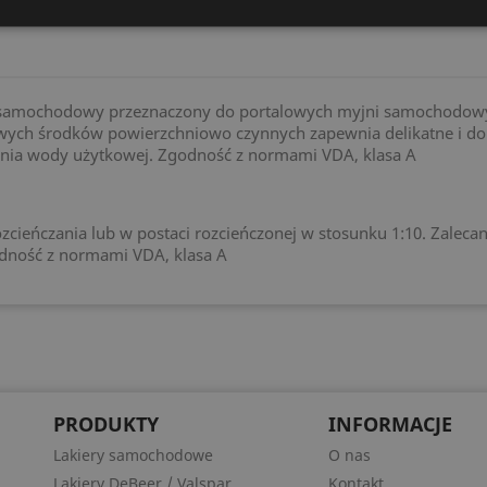
 samochodowy przeznaczony do portalowych myjni samochodowy
owych środków powierzchniowo czynnych zapewnia delikatne i do
iania wody użytkowej. Zgodność z normami VDA, klasa A
cieńczania lub w postaci rozcieńczonej w stosunku 1:10. Zalec
odność z normami VDA, klasa A
PRODUKTY
INFORMACJE
Lakiery samochodowe
O nas
Lakiery DeBeer / Valspar
Kontakt