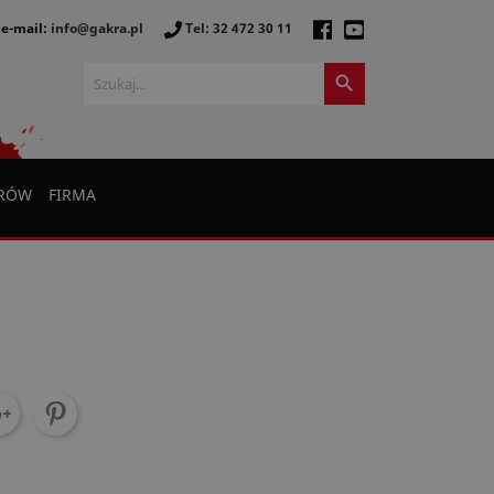
e-mail:
info@gakra.pl
Tel: 32 472 30 11

ERÓW
FIRMA