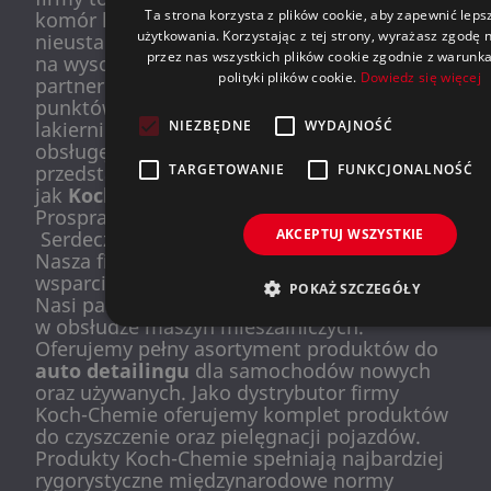
Ta strona korzysta z plików cookie, aby zapewnić lep
komór lakierniczych w Polsce. Przez ten czas
użytkowania. Korzystając z tej strony, wyrażasz zgodę 
nieustannie dążymy do rozwoju i stawiamy
przez nas wszystkich plików cookie zgodnie z warunk
na wysoką jakość obsługi naszych
polityki plików cookie.
Dowiedz się więcej
partnerów. Obecnie obsługujemy ponad 400
punktów firm z branży auto detailingu oraz
NIEZBĘDNE
WYDAJNOŚĆ
lakierniczej zapewniając kompleksową
obsługę i wsparcie. Jesteśmy
TARGETOWANIE
FUNKCJONALNOŚĆ
przedstawicielami czołowych marek takich
jak
Koch-Chemie
,
DeBeer
, Valspar, Spralac,
Prospray, Peter Kwasny oraz innych.
AKCEPTUJ WSZYSTKIE
Serdecznie zapraszamy do współpracy.
Nasza firma realizuje także szkolenia oraz
wsparcie techniczne dla naszych partnerów.
POKAŻ SZCZEGÓŁY
Nasi partnerzy mogą liczyć na wsparcie
w obsłudze maszyn mieszalniczych.
Oferujemy pełny asortyment produktów do
auto detailingu
dla samochodów nowych
oraz używanych. Jako dystrybutor firmy
Koch-Chemie oferujemy komplet produktów
do czyszczenie oraz pielęgnacji pojazdów.
Produkty Koch-Chemie spełniają najbardziej
rygorystyczne międzynarodowe normy