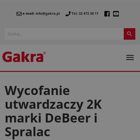
e-mail:
info@gakra.pl
Tel: 32 472 30 11


Wycofanie
utwardzaczy 2K
marki DeBeer i
Spralac