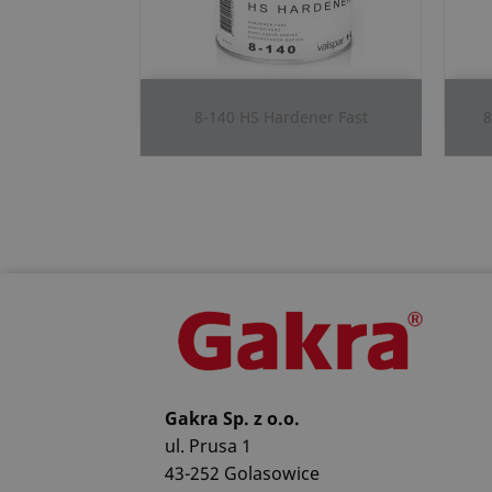
Szybki podgląd

8-140 HS Hardener Fast
8
Gakra Sp. z o.o.
ul. Prusa 1
43-252 Golasowice