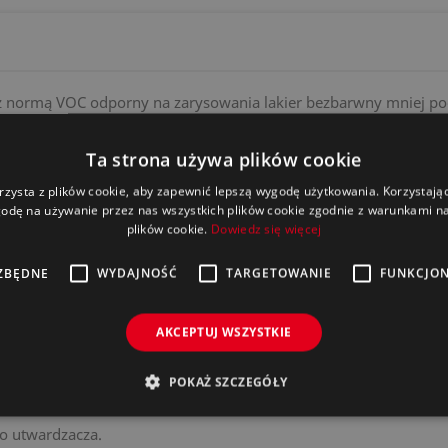
ny z normą VOC odporny na zarysowania lakier bezbarwny mniej
ukt jest lekko zamglony w puszce, łatwy do stosowania i daje 
 do wykończenia powłok bazowych MM 500 - 5999 BeroBase 500 Ser
Ta strona używa plików cookie
rzysta z plików cookie, aby zapewnić lepszą wygodę użytkowania. Korzystając 
odę na używanie przez nas wszystkich plików cookie zgodnie z warunkami nas
plików cookie.
Dowiedz się więcej
ZBĘDNE
WYDAJNOŚĆ
TARGETOWANIE
FUNKCJO
il)
AKCEPTUJ WSZYSTKIE
anego utwardzacza.
POKAŻ SZCZEGÓŁY
o utwardzacza.