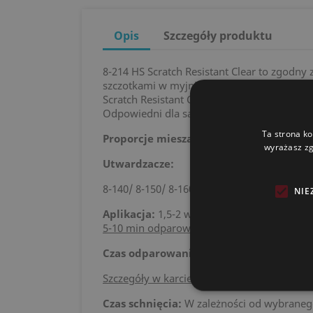
Opis
Szczegóły produktu
8-214 HS Scratch Resistant Clear to zgod
szczotkami w myjni samochodowej. Ten prod
Scratch Resistant Clear przeznaczony jest
Odpowiedni dla samochodów osobowych.
Ta strona ko
Proporcje mieszania:
2:1
wyrażasz zg
Utwardzacze:
8-140/ 8-150/ 8-160
NIE
Aplikacja:
1,5-2 warstwy 50-60 μm (2-2,4 m
5-10 min odparowania między warstwami.
Czas odparowania:
W zależności od wybr
Szczegóły w karcie technicznej produktu.
Czas schnięcia:
W zależności od wybraneg