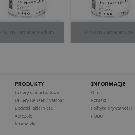
Szybki podgląd
Szybki podgląd


-150 HS Hardener Medium
8-160 HS Hardener Slow
PRODUKTY
INFORMACJE
Lakiery samochodowe
O nas
Lakiery DeBeer / Valspar
Kontakt
Dodatki lakiernicze
Polityka prywatności
Aerozole
RODO
Kosmetyka