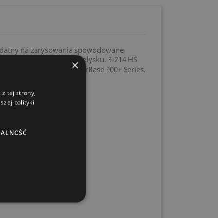
 podatny na zarysowania spowodowane
wykończenie o wysokim połysku. 8-214 HS
×
ies i MM 900 - 9999 WaterBase 900+ Series.
z tej strony,
zej polityki
NALNOŚĆ