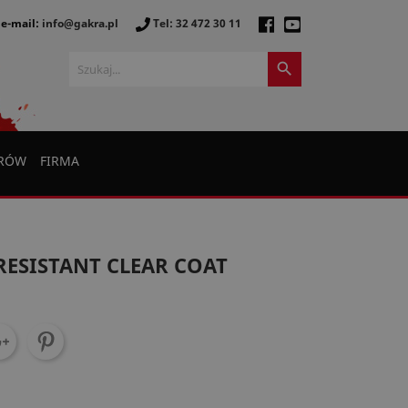
e-mail:
info@gakra.pl
Tel: 32 472 30 11

ERÓW
FIRMA
 RESISTANT CLEAR COAT