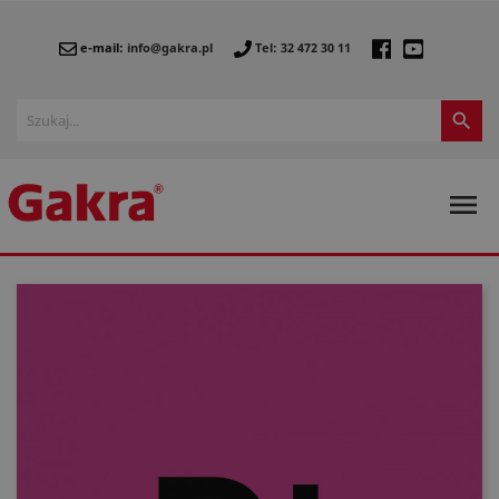
e-mail:
info@gakra.pl
Tel: 32 472 30 11

