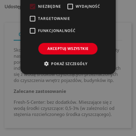
Udostępnij
NIEZBĘDNE
WYDAJNOŚĆ
TARGETOWANIE
FUNKCJONALNOŚĆ
Opis
Szczegóły produktu
AKCEPTUJ WSZYSTKIE
Skoncentrowany zapach świeżej mrożonej herbaty
nasycania zapachem myjni samochodowych za
pomocą Fresh-S-Center (999331). Również do
POKAŻ SZCZEGÓŁY
indywidualnego nasycania zapachem mieszających
się z wodą środków czyszczących przeznaczonych
do czyszczenia wnętrz pojazdów, budynków itp.
Zalecane zastosowanie
Fresh-S-Center: bez dodatków. Mieszające się z
wodą środki czyszczące: 0,5-3% (w zależności od
stężenia rozcieńczonego środka czyszczącego).