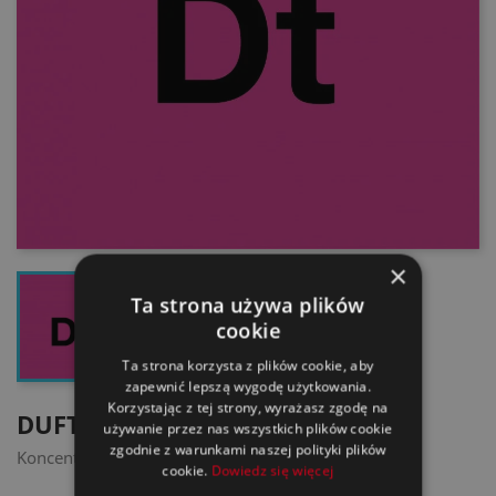
×
Ta strona używa plików
cookie
Ta strona korzysta z plików cookie, aby
zapewnić lepszą wygodę użytkowania.
Korzystając z tej strony, wyrażasz zgodę na
DUFTSTOFF ICE TEA
używanie przez nas wszystkich plików cookie
zgodnie z warunkami naszej polityki plików
Koncentrat zapachowy - świeża mrożona herbata
cookie.
Dowiedz się więcej