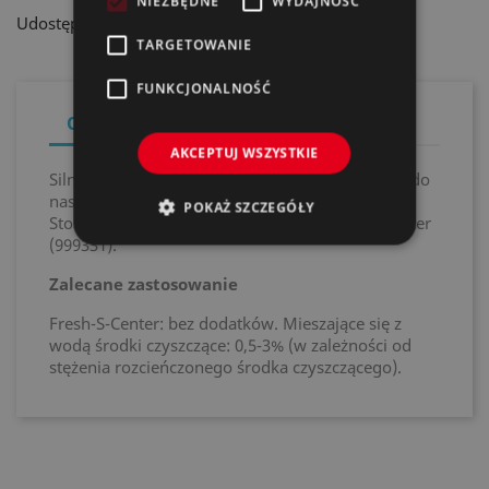
NIEZBĘDNE
WYDAJNOŚĆ
Udostępnij
TARGETOWANIE
FUNKCJONALNOŚĆ
Opis
Szczegóły produktu
AKCEPTUJ WSZYSTKIE
Silnie skoncentrowany świeży wiosenny zapach do
nasycania zapachem myjni samochodowych.
POKAŻ SZCZEGÓŁY
Stosować bez dodatków za pomocą Fresh-S-Center
(999331).
Zalecane zastosowanie
Fresh-S-Center: bez dodatków. Mieszające się z
wodą środki czyszczące: 0,5-3% (w zależności od
stężenia rozcieńczonego środka czyszczącego).