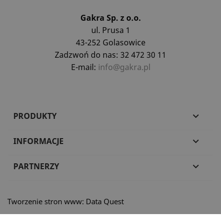
Gakra Sp. z o.o.
ul. Prusa 1
43-252 Golasowice
Zadzwoń do nas: 32 472 30 11
E-mail:
info@gakra.pl
PRODUKTY

INFORMACJE

PARTNERZY

Tworzenie stron www: Data Quest