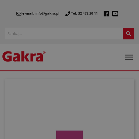
e-mail:
info@gakra.pl
Tel: 32 472 30 11

