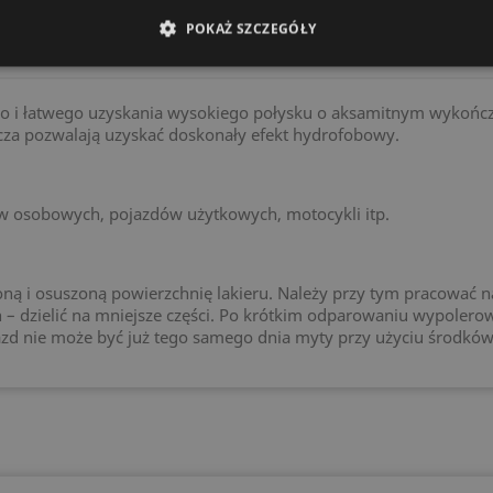
POKAŻ SZCZEGÓŁY
o i łatwego uzyskania wysokiego połysku o aksamitnym wykończe
cza pozwalają uzyskać doskonały efekt hydrofobowy.
 osobowych, pojazdów użytkowych, motocykli itp.
ną i osuszoną powierzchnię lakieru. Należy przy tym pracować na 
h – dzielić na mniejsze części. Po krótkim odparowaniu wypolerow
d nie może być już tego samego dnia myty przy użyciu środkó