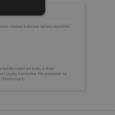
niu. Nadaje kolorowi lakieru wyraźnie
każdej części po kolei, a duże
ać czystą ściereczką. Nie pozwalać na
w chemicznych.