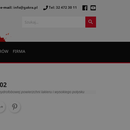
e-mail:
info@gakra.pl
Tel: 32 472 30 11

ERÓW
FIRMA
02
hydrofobowej powierzchni lakieru i wysokiego połysku