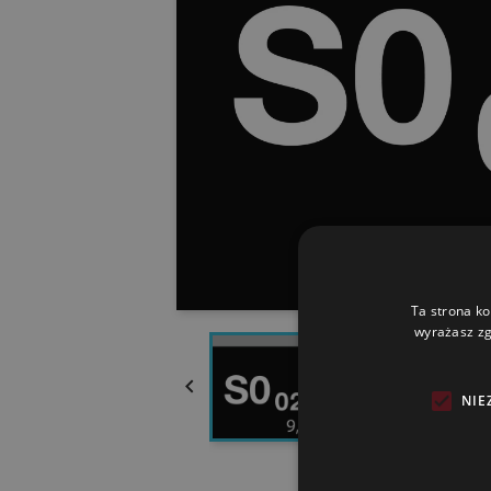
Ta strona ko
wyrażasz zg

NIE