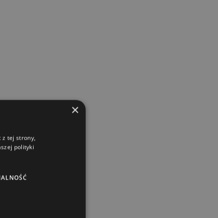
×
z tej strony,
zej polityki
NALNOŚĆ