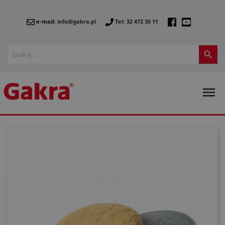
e-mail:
info@gakra.pl
Tel: 32 472 30 11

