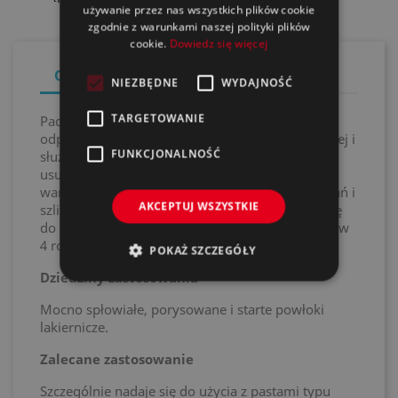
używanie przez nas wszystkich plików cookie
zgodnie z warunkami naszej polityki plików
cookie.
Dowiedz się więcej
Opis
Szczegóły produktu
NIEZBĘDNE
WYDAJNOŚĆ
TARGETOWANIE
Pady Twisted Wool Pad zostały wykonane z
odpornej na rozciąganie, plecionej wełny jagnięcej i
FUNKCJONALNOŚĆ
służą do aplikacji past polerskich. Są idealne do
usuwania skutków silnie niesprzyjających
warunków atmosferycznych, głębokich zarysowań i
AKCEPTUJ WSZYSTKIE
szlifowania powłok lakierniczych. Pady nadają się
do obrotowych maszyn polerskich i są dostępne w
4 rozmiarach.
POKAŻ SZCZEGÓŁY
Dziedziny zastosowania
Mocno spłowiałe, porysowane i starte powłoki
lakiernicze.
Zalecane zastosowanie
Szczególnie nadaje się do użycia z pastami typu