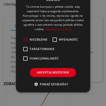
Udostępnij
Ta strona korzysta z plików cookie, aby
zapewnić lepszą wygodę użytkowania.
Korzystając z tej strony, wyrażasz zgodę na
używanie przez nas wszystkich plików cookie
zgodnie z warunkami naszej polityki plików
Opis
Szczegóły produktu
cookie.
Dowiedz się więcej
Trwała szczotka do mycia wstępnego z
NIEZBĘDNE
WYDAJNOŚĆ
wysokogatunkowym, chroniącym lakier
naturalnym włosiem (z dzika). Gwarantuje dużą
TARGETOWANIE
chłonność wody i mydła oraz dzięki zakrzywionym
do góry krawędziom optymalnie nadaje się do
FUNKCJONALNOŚĆ
trudno dostępnych obszarów jak dolna część
spoilera tylnego. Kompatybilna ze szczotkami do
mycia wstępnego na kiju drewnianym 999459.
AKCEPTUJ WSZYSTKIE
ZOBACZ TAKŻE
POKAŻ SZCZEGÓŁY