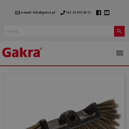
e-mail:
info@gakra.pl
Tel: 32 472 30 11

