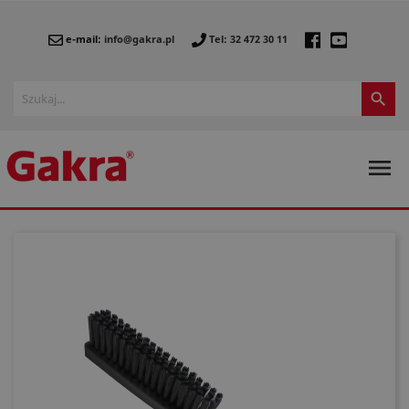
e-mail:
info@gakra.pl
Tel: 32 472 30 11

