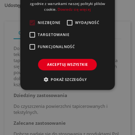
zgodnie z warunkami naszej polityki plików
Udostępnij
cookie.
Dowiedz się więcej
NIEZBĘDNE
WYDAJNOŚĆ
Opis
Szczegóły produktu
TARGETOWANIE
FUNKCJONALNOŚĆ
Do skutecznego czyszczenia powierzchni
tekstylnych we wnętrzu pojazdu. Szczotka do
tapicerki i tkanin marki Vikan doskonale sprawdza
AKCEPTUJ WSZYSTKIE
się na intensywnych zabrudzeniach na odpornych
powierzchniach tekstylnych i leży szczególnie
dobrze w dłoni ze względu na ergonomiczny
POKAŻ SZCZEGÓŁY
kształt.
Dziedziny zastosowania
Do czyszczenia powierzchni tapicerowanych i
tekstylnych.
Zalecane zastosowanie
Dobrze nadaje się do stosowania z produktami Pol