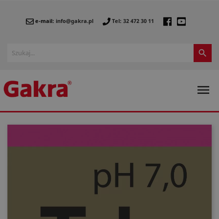
e-mail:
info@gakra.pl
Tel: 32 472 30 11

