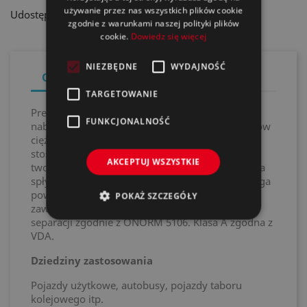
używanie przez nas wszystkich plików cookie
Udostępnij
zgodnie z warunkami naszej polityki plików
cookie.
Dowiedz się więcej
NIEZBĘDNE
WYDAJNOŚĆ
Opis
Szczegóły produktu
TARGETOWANIE
Preparat do osuszania lakieru z efektem
FUNKCJONALNOŚĆ
nabłyszczania przeznaczony do karoserii pojazdów
ciężarowych i autobusów, bez konieczności
stosowania wentylatora osuszającego. Preparat
AKCEPTUJ WSZYSTKIE
tworzy hydrofilową powierzchnię, po której woda
spływa cienką warstwą. Powierzchnia ta zapobiega
powstawaniu plam lub smug (np. z powodu
POKAŻ SZCZEGÓŁY
zawartości wapna w wodzie). Szybki proces
separacji zgodnie z ÖNORM 5106. Klasa A zgodna z
VDA.
Dziedziny zastosowania
Pojazdy użytkowe, autobusy, pojazdy taboru
kolejowego itp.