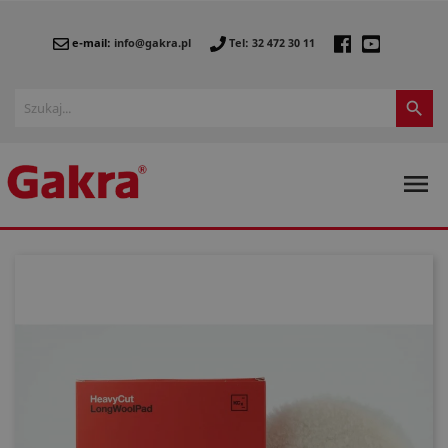
e-mail:
info@gakra.pl
Tel: 32 472 30 11

