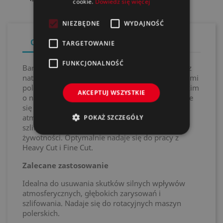
cookie.
Dowiedz się więcej
NIEZBĘDNE
WYDAJNOŚĆ
Opis
Szczegóły produktu
TARGETOWANIE
FUNKCJONALNOŚĆ
Bardzo gruby i niepozostawiający kłaczków pad z
naturalnej wełny jagnięcej do stosowania z pastami
polerskimi. Wełna jagnięca jest środkiem polerskim
AKCEPTUJ WSZYSTKIE
o najwyższej ścieralności i dlatego idealnie nadaje
się do usuwania skutków silnych wpływów
atmosferycznych, głębokich rys i śladów
POKAŻ SZCZEGÓŁY
szlifowania. Najwyższa jakość przy długiej
żywotności. Optymalnie nadaje się do pracy z
Heavy Cut i Fine Cut.
Zalecane zastosowanie
Idealna do usuwania skutków silnych wpływów
atmosferycznych, głębokich zarysowań i
szlifowania. Nadaje się do rotacyjnych maszyn
polerskich.