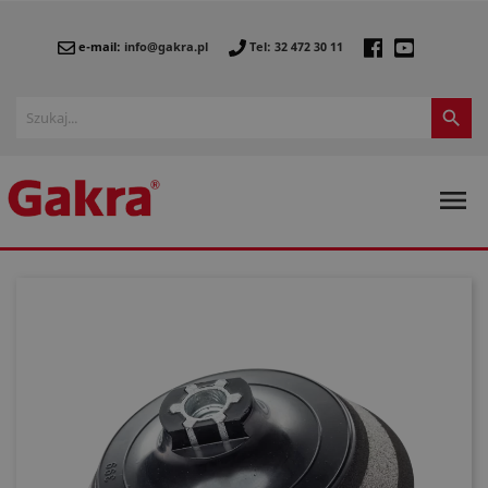
e-mail:
info@gakra.pl
Tel: 32 472 30 11

