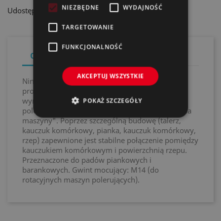
NIEZBĘDNE
WYDAJNOŚĆ
Udostępnij
TARGETOWANIE
FUNKCJONALNOŚĆ
Opis
Szczegóły produktu
AKCEPTUJ WSZYSTKIE
Niniejszy talerz polerski znacznie ułatwia
prowadzenie maszyny, ponieważ następuje
wyrównanie lekkiego nachylenia maszyny do
POKAŻ SZCZEGÓŁY
polerowania i w ten sposób można uniknąć "bicia
maszyny". Poprzez szczególną budowę (talerz,
kauczuk komórkowy, pianka, kauczuk komórkowy,
rzep) zapewnione jest stabilne połączenie pomiędzy
kauczukiem komórkowym i powierzchnią rzepu.
Przeznaczone do padów piankowych i
barankowych. Gwint mocujący: M14 (do
rotacyjnych maszyn polerujących).